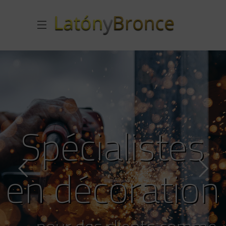
H
ô
t
e
l
s