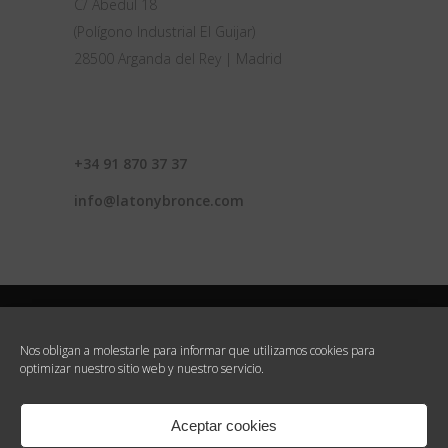
C/ Abedul 18
(Polígono Industrial El Guijar)
28500 Arganda del Rey | Madrid
CONTACTO
+34 91 870 37 37
info@latonybronce.com
Nos obligan a molestarle para informar que utilizamos cookies para
optimizar nuestro sitio web y nuestro servicio.
© 2020 Latón y Bronce, S.L. Todos los
derechos reservados |
Aviso legal
|
Politica de
Aceptar cookies
Privacidad
|
Politica de Cookies
|
Terminos y