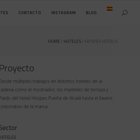
NTES
CONTACTO
INSTAGRAM
BLOG
DETALLES DE LA CUENTA
CARRO DE LA COMPRA
HOME
HOTELES
HOSPES HOTELS
DETALLES DE LA CUENTA
PAGO
CARRO DE LA COMPRA
Proyecto
PAGO
Desde múltiples trabajos en distintos hoteles de la
cadena como el mostrador, los manteles de terraza y
Plaids del Hotel Hospes Puerta de Alcalá hasta el llavero
corporativo de la marca.
Sector
HOTELES