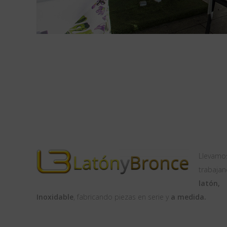
Llevamo
trabajan
latón,
Inoxidable
, fabricando piezas en serie y
a medida.