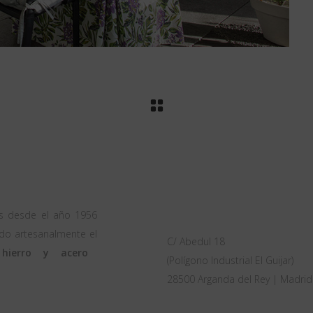
OFICINA
s desde el año 1956
do artesanalmente el
C/ Abedul 18
 hierro y acero
(Polígono Industrial El Guijar)
28500 Arganda del Rey | Madrid