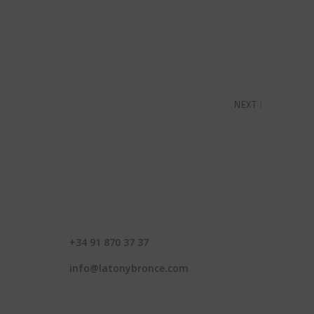
NEXT
CONTACTO
+34 91 870 37 37
info@latonybronce.com