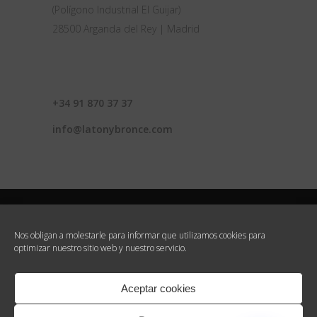
(Polígono Industrial El Guijar)
28500 Arganda del Rey | Madrid
CONTACTO
+34 91 870 37 37
info@latonybronce.com
Nos obligan a molestarle para informar que utilizamos cookies para
optimizar nuestro sitio web y nuestro servicio.
© 2020 Latón y Bronce, S.L. Todos los
derechos reservados |
Aviso legal
|
Politica de
Aceptar cookies
Privacidad
|
Politica de Cookies
|
Terminos y
Condiciones de Uso