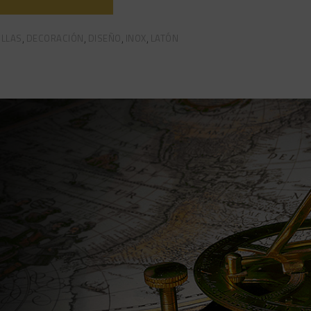
ILLAS
DECORACIÓN
DISEÑO
INOX
LATÓN
,
,
,
,