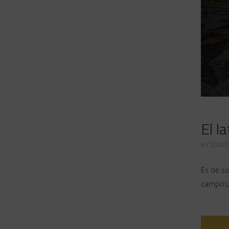
El l
BY
DAVI
Es de so
campos,