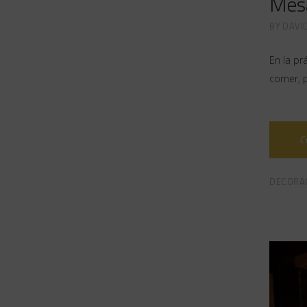
Mes
BY
DAVI
En la pr
comer, 
C
DECORA