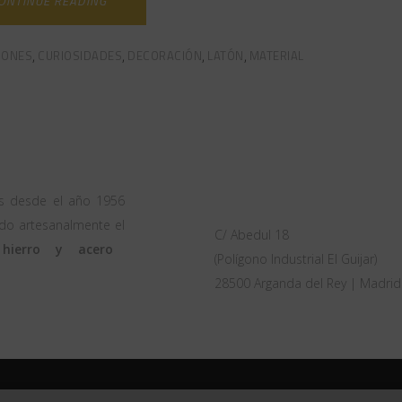
ONTINUE READING
IONES
CURIOSIDADES
DECORACIÓN
LATÓN
MATERIAL
,
,
,
,
OFICINA
s desde el año 1956
do artesanalmente el
C/ Abedul 18
 hierro y acero
(Polígono Industrial El Guijar)
28500 Arganda del Rey | Madrid