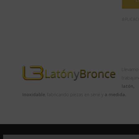
C
APLICAC
Llevamo
trabajan
latón,
Inoxidable
, fabricando piezas en serie y
a medida.
© 2020 Latón y Bronce, S.L. Todos los derechos