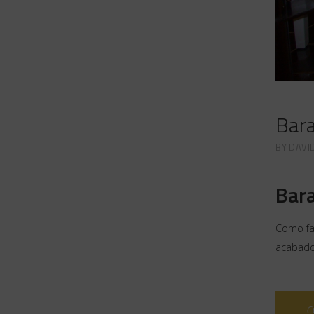
Bara
BY
DAVI
Bara
Como fab
acabados
C