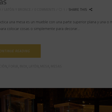
as
D
LATÓN Y BRONCE
0 COMMENTS
1
SHARE THIS
áctica una mesa es un mueble con una parte superior plana y una o má
para colocar cosas o simplemente para decorar…
ONTINUE READING
CIÓN
FORJA
INOX
LATÓN
MESA
MESAS
,
,
,
,
,